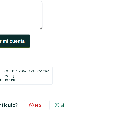
69301175a80a5.173480514361
89.png
19.6 KB
rtículo?
No
Sí