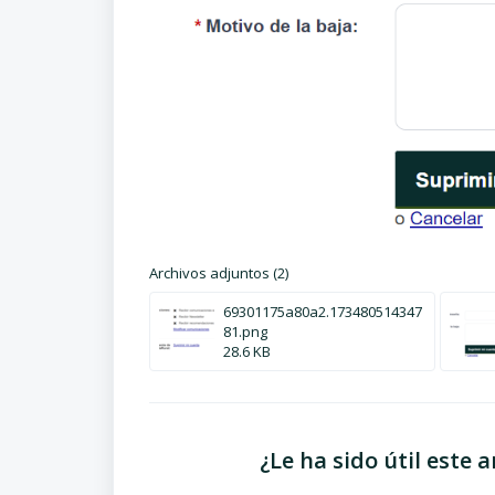
Archivos adjuntos (2)
69301175a80a2.173480514347
81.png
28.6 KB
¿Le ha sido útil este a