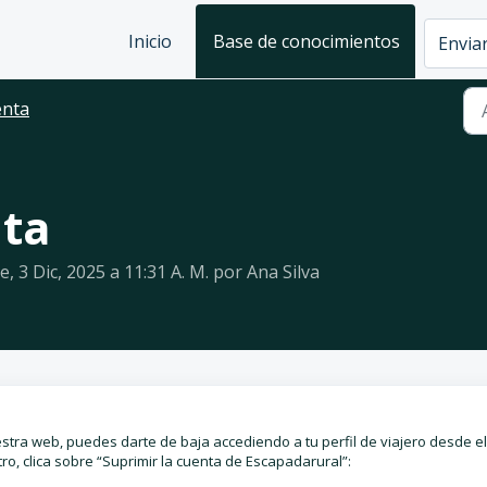
Inicio
Base de conocimientos
Enviar
enta
nta
, 3 Dic, 2025 a 11:31 A. M. por Ana Silva
stra web, puedes darte de baja accediendo a tu perfil de viajero desde el
o, clica sobre “Suprimir la cuenta de Escapadarural”: