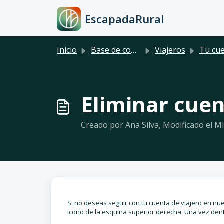
Saltar al contenido principal
EscapadaRural
Inicio
Base de conocimientos
Viajeros
Tu cu
Eliminar cue
Creado por Ana Silva, Modificado el Mie
Si no deseas seguir con tu cuenta de viajero en nue
icono de la esquina superior derecha. Una vez dentr