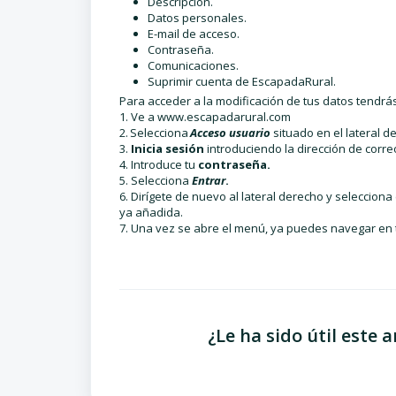
Descripción.
Datos personales.
E-mail de acceso.
Contraseña.
Comunicaciones.
Suprimir cuenta de EscapadaRural.
Para acceder a la modificación de tus datos tendrás
1. Ve a
www.escapadarural.com
2. Selecciona
Acceso usuario
situado en el lateral d
3.
Inicia sesión
introduciendo la dirección de corr
4. Introduce tu
contraseña.
5. Selecciona
Entrar
.
6. Dirígete de nuevo al lateral derecho y selecciona
ya añadida.
7. Una vez se abre el menú, ya puedes navegar en tu 
¿Le ha sido útil este a