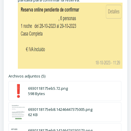
pantalla para confirmar la reserva.
Archivos adjuntos (5)
6930118175eb5.72.png
598 Bytes
6930118175eb8.14246447375005.png
62 KB
6930118175eb9.14246474230173.png