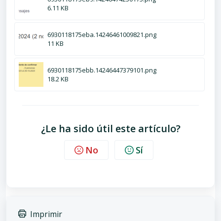
6.11 KB
6930118175eba.14246461009821.png
11 KB
6930118175ebb.14246447379101.png
18.2 KB
¿Le ha sido útil este artículo?
No
Sí
Imprimir