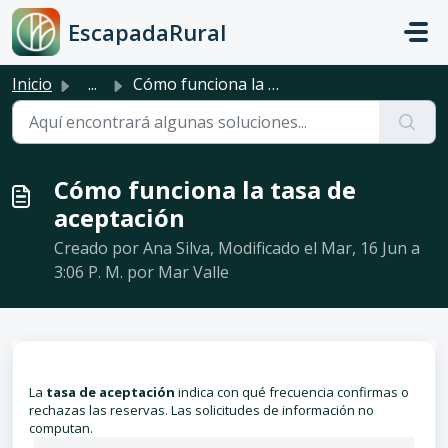
Saltar al contenido principal
EscapadaRural
Inicio
...
Cómo funciona la tasa de aceptación
Cómo funciona la tasa de
aceptación
Creado por Ana Silva, Modificado el Mar, 16 Jun a
3:06 P. M. por Mar Valle
La
tasa de aceptación
indica con qué frecuencia confirmas o
rechazas las reservas. Las solicitudes de información no
computan.