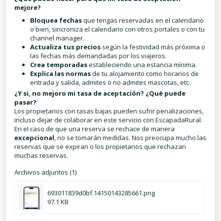
mejore?
Bloquea fechas
que tengas reservadas en el calendario
o bien, sincroniza el calendario con otros portales o con tu
channel manager.
Actualiza tus precios
según la festividad más próxima o
las fechas más demandadas por los viajeros.
Crea temporadas
estableciendo una estancia mínima.
Explica las norma
s
de tu alojamiento como horarios de
entrada y salida, admites o no admites mascotas, etc.
¿Y si, no mejoro mi tasa de aceptación? ¿Qué puede
pasar?
Los propietarios con tasas bajas pueden sufrir penalizaciones,
incluso dejar de colaborar en este servicio con EscapadaRural.
En el caso de que una reserva se rechace de manera
excepcional
, no se tomarán medidas. Nos preocupa mucho las
reservas que se expiran o los propietarios que rechazan
muchas reservas.
Archivos adjuntos (1)
693011839d0bf.14150143285661.png
97.1 KB